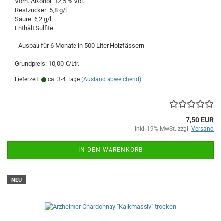
Vorh. Alkohol: 12,5 % Vol.
Restzucker: 5,8 g/l
Säure: 6,2 g/l
Enthält Sulfite
- Ausbau für 6 Monate in 500 Liter Holzfässern -
Grundpreis: 10,00 €/Ltr.
Lieferzeit:
ca. 3-4 Tage
(Ausland abweichend)
7,50 EUR
inkl. 19% MwSt. zzgl.
Versand
IN DEN WARENKORB
NEU