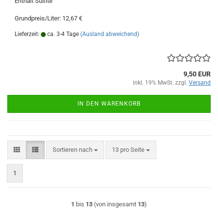
Enthält Sulfite
Grundpreis/Liter: 12,67 €
Lieferzeit:
ca. 3-4 Tage
(Ausland abweichend)
9,50 EUR
inkl. 19% MwSt. zzgl.
Versand
IN DEN WARENKORB
Sortieren nach
pro Seite
Sortieren nach
13 pro Seite
1
1
bis
13
(von insgesamt
13
)